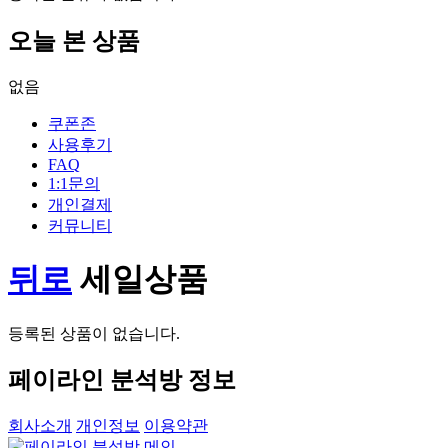
오늘 본 상품
없음
쿠폰존
사용후기
FAQ
1:1문의
개인결제
커뮤니티
뒤로
세일상품
등록된 상품이 없습니다.
페이라인 분석방 정보
회사소개
개인정보
이용약관