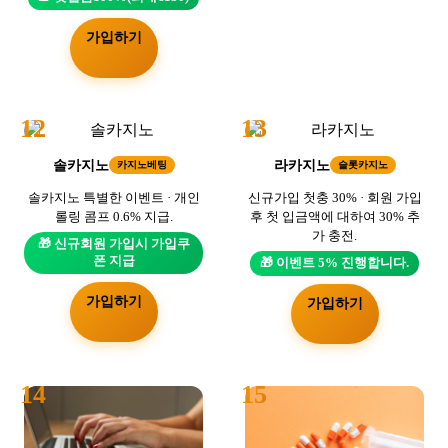
가입하기
12
13
솔카지노
라카지노
카지노베팅
슬롯카지노
솔카지노 특별한 이벤트 · 개인
신규가입 첫충 30% · 회원 가입
롤링 콤프 0.6% 지급.
후 첫 입금액에 대하여 30% 추
가 충전.
🎁 신규회원 가입시 가입쿠
폰 지급
🎁 이벤트 5% 진행합니다.
가입하기
가입하기
14
15