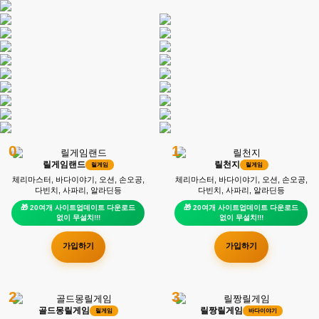
0
1
릴게임랜드
릴천지
릴게임
릴게임
체리마스터, 바다이야기, 오션, 손오공,
체리마스터, 바다이야기, 오션, 손오공,
다빈치, 사파리, 알라딘등
다빈치, 사파리, 알라딘등
🎁 20여개 사이트업데이트 다운로드
🎁 20여개 사이트업데이트 다운로드
없이 무설치!!!
없이 무설치!!!
가입하기
가입하기
2
3
골드몽릴게임
릴짱릴게임
릴게임
바다이야기