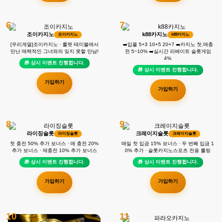
6
7
조이카지노
k88카지노
조이카지노
k88카지노
[우리계열]조이카지노 · 룰렛 테이블에서
➡️입플 5+3 10+5 20+7 ➡️카지노 첫,매충
만난 매력적인 그녀와의 잊지 못할 만남!
전 5~10% ➡️실시간 리베이트 슬롯게임
4%
🎁 상시 이벤트 진행합니다.
🎁 상시 이벤트 진행합니다.
가입하기
가입하기
8
9
라이징슬롯
크레이지슬롯
라이징슬롯
크레이지슬롯
첫 충전 50% 추가 보너스 · 매 충전 20%
매일 첫 입금 15% 보너스 · 두 번째 입금 1
추가 보너스 · 재충전 10% 추가 보너스
0% 추가 · 슬롯카지노스포츠 전용 롤링
🎁 상시 이벤트 진행합니다.
🎁 상시 이벤트 진행합니다.
가입하기
가입하기
10
11