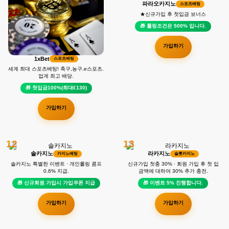
파라오카지노
스포츠베팅
★신규가입 후 첫입금 보너스
🎁 롤링조건은 500% 입니다.
가입하기
1xBet
스포츠베팅
세계 최대 스포츠베팅! 축구,농구,e스포츠.
업계 최고 배당.
🎁 첫입금100%(최대€130)
가입하기
12
13
솔카지노
라카지노
카지노베팅
슬롯카지노
솔카지노 특별한 이벤트 · 개인롤링 콤프
신규가입 첫충 30% · 회원 가입 후 첫 입
0.6% 지급.
금액에 대하여 30% 추가 충전.
🎁 신규회원 가입시 가입쿠폰 지급
🎁 이벤트 5% 진행합니다.
가입하기
가입하기