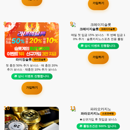
가입하기
8
9
크레이지슬롯
크레이지슬롯
매일 첫 입금 15% 보너스 · 두 번째 입금 1
0% 추가 · 슬롯카지노스포츠 전용 롤링
🎁 상시 이벤트 진행합니다.
가입하기
라이징슬롯
라이징슬롯
첫 충전 50% 추가 보너스 · 매 충전 20%
추가 보너스 · 재충전 10% 추가 보너스
🎁 상시 이벤트 진행합니다.
가입하기
10
11
파라오카지노
스포츠베팅
★신규가입 후 첫입금 보너스
🎁 롤링조건은 500% 입니다.