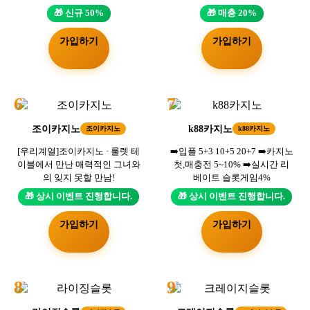
🎁 신규 50%
🎁 매충 20%
가입하기
가입하기
6
7
조이카지노
k88카지노
조이카지노
k88카지노
[우리계열]조이카지노 · 룰렛 테
➡️입플 5+3 10+5 20+7 ➡️카지노
이블에서 만난 매력적인 그녀와
첫,매충전 5~10% ➡️실시간 리
의 잊지 못할 만남!
베이트 슬롯게임4%
🎁 상시 이벤트 진행합니다.
🎁 상시 이벤트 진행합니다.
가입하기
가입하기
8
9