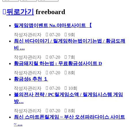
뒤로가기
freeboard
릴게임앱이벤트 No.야마토사이트 【
작성자
관리자
07-20
9
회
최신 바다이야기 / 릴게임하는법이기는법 / 황금도깨
비 …
작성자
관리자
07-20
7
회
황금돼지릴 하는법 : 무료황금성사이트 D
작성자
관리자
07-20
8
회
황금성6 추천 １
작성자
관리자
07-20
10
회
불의전사 전략 / PC릴게임소액 / 릴게임시스템 게임
방…
작성자
관리자
07-20
8
회
최신 스마트폰릴게임 ~ 부산 오션파라다이스 사이트
~ …