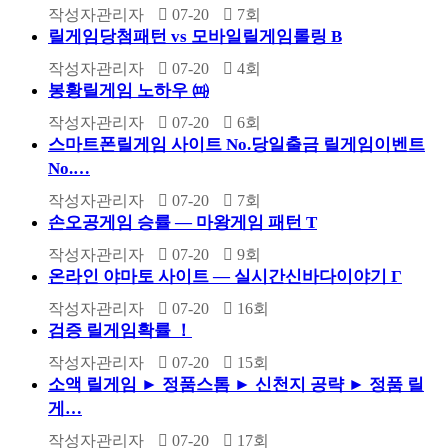
작성자
관리자
07-20
7
회
릴게임당첨패턴 vs 모바일릴게임롤링 B
작성자
관리자
07-20
4
회
봉황릴게임 노하우 ㈚
작성자
관리자
07-20
6
회
스마트폰릴게임 사이트 No.당일출금 릴게임이벤트
No.…
작성자
관리자
07-20
7
회
손오공게임 승률 — 마왕게임 패턴 T
작성자
관리자
07-20
9
회
온라인 야마토 사이트 — 실시간신바다이야기 Γ
작성자
관리자
07-20
16
회
검증 릴게임확률 ！
작성자
관리자
07-20
15
회
소액 릴게임 ► 정품스톰 ► 신천지 공략 ► 정품 릴
게…
작성자
관리자
07-20
17
회