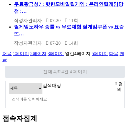
무료황금성7 : 핫한모바일릴게임 : 온라인릴게임당
첨 :…
작성자
관리자
07-20
11
회
릴게임노하우 승률 vs 무료체험 릴게임쿠폰 vs 요즘
뜨…
작성자
관리자
07-20
14
회
처음
1
페이지
2
페이지
3
페이지
열린
4
페이지
5
페이지
다음
맨
끝
전체 4,354건
4 페이지
검
검색대상
색
접속자집계